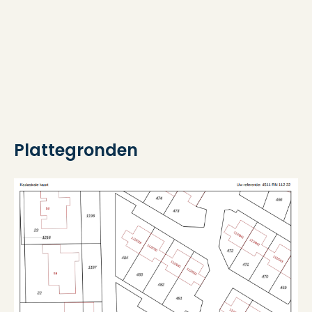
Verwarming
Cv ketel
Warm water
Cv ketel
Kadastrale gegevens
Plattegronden
Eigendomssituatie
Volle eigendom
Buitenruimte
Ligging
Aan park, aan rustige weg