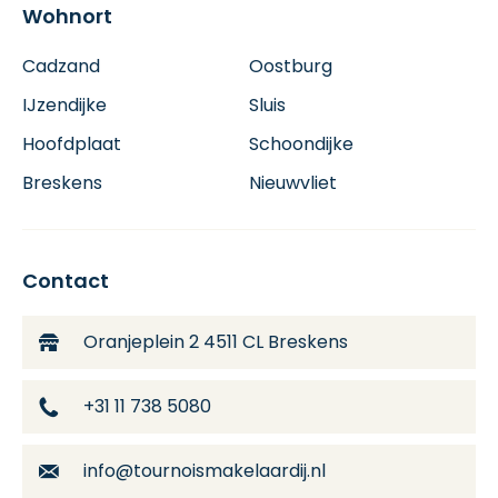
Wohnort
Cadzand
Oostburg
IJzendijke
Sluis
Hoofdplaat
Schoondijke
Breskens
Nieuwvliet
Contact
Oranjeplein 2
4511 CL Breskens
+31 11 738 5080
info@tournoismakelaardij.nl