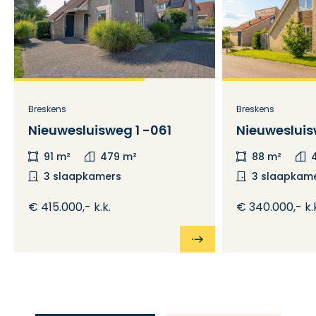
Breskens
Breskens
Nieuwesluisweg 1 -061
Nieuwesluis
91 m²
479 m²
88 m²
3 slaapkamers
3 slaapkam
€ 415.000,- k.k.
€ 340.000,- k.