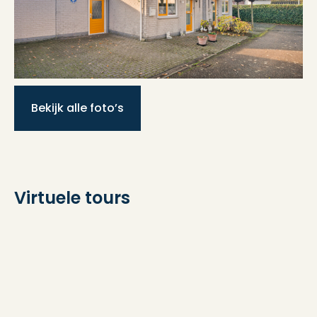
wasmachineaansluiting
Aantal woonlagen
2 woonlagen
Bekijk alle foto’s
Voorzieningen
Rolluiken, schuifpui
Energie
Virtuele tours
Energielabel
B
Isolatie
Dubbel glas, volledig
geisoleerd