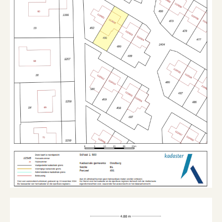
Tuin
Achtertuin
Ligging tuin
Aan park, aan rustige weg
Soort berging
Aangebouwd steen
Garage
Soort garage
Geen garage