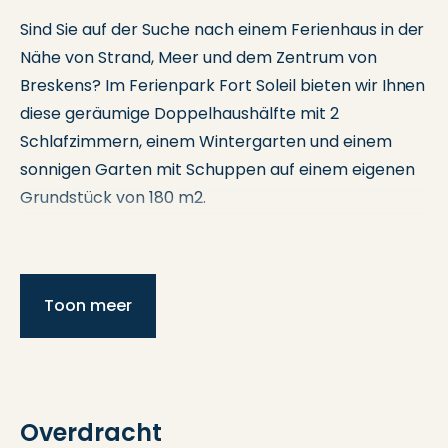
Sind Sie auf der Suche nach einem Ferienhaus in der
Nähe von Strand, Meer und dem Zentrum von
Breskens? Im Ferienpark Fort Soleil bieten wir Ihnen
diese geräumige Doppelhaushälfte mit 2
Schlafzimmern, einem Wintergarten und einem
sonnigen Garten mit Schuppen auf einem eigenen
Grundstück von 180 m2.
Sind Sie neugierig, was dieses Freizeithaus sonst
noch zu bieten hat? Dann vereinbaren Sie einen
Termin mit uns, um dieses schöne Haus zu
Toon meer
besichtigen.
Erdgeschoss:
Durch den Eingang betreten Sie die Halle, wo Sie
Overdracht
eine Toilette und die Treppe in den ersten Stock