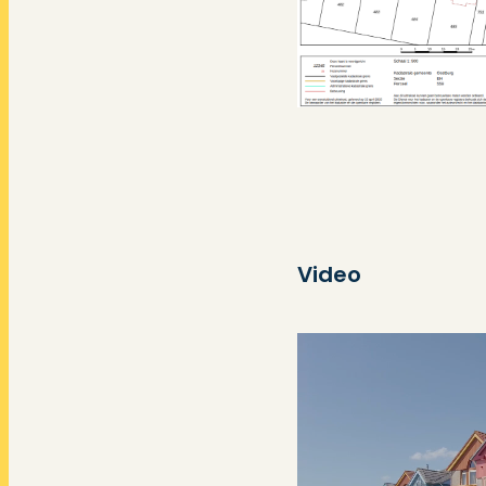
Buitenruimte
Ligging
Tuin
Video
Ligging tuin
Garage