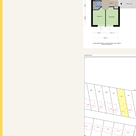
Energielabel
Isolatie
Verwarming
Warm water
Kadastrale geg
Eigendomssituatie