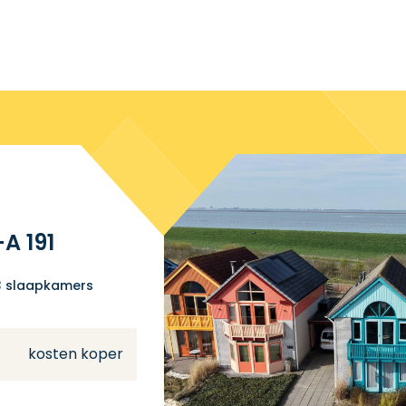
A 191
3 slaapkamers
kosten koper