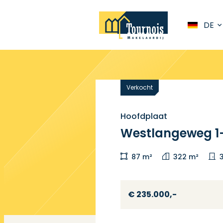
DE
Verkocht
Hoofdplaat
Westlangeweg 1-
87 m²
322 m²
€ 235.000,-