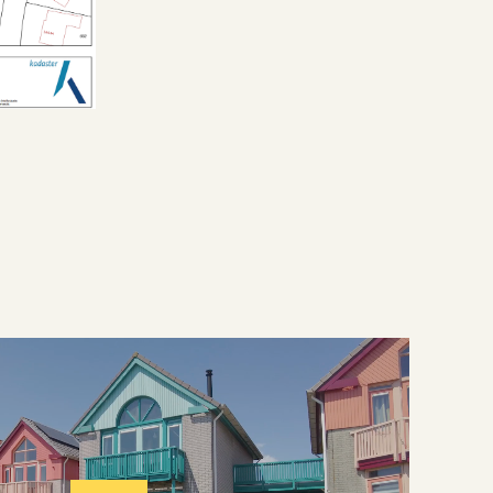
Aan park, aan rustige weg, vrij
uitzicht, zeezicht
Achtertuin, voortuin
Aan park, aan rustige weg, vrij
uitzicht, zeezicht