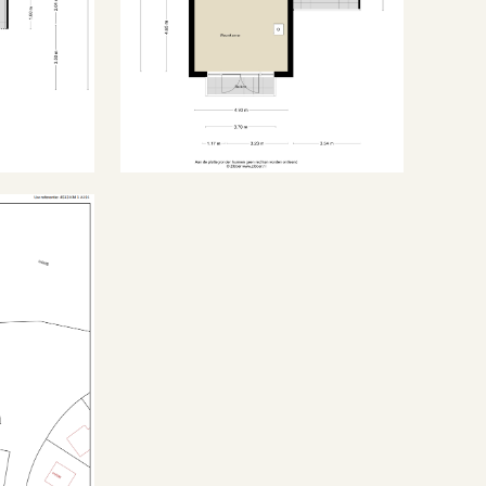
C
Dubbel glas, volledig geisoleerd
Cv ketel
Cv ketel
evens
Volle eigendom