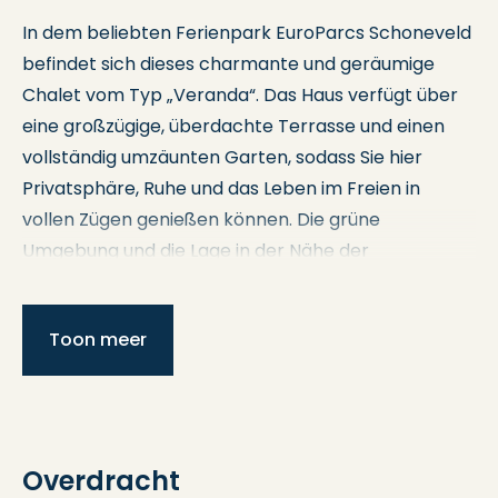
In dem beliebten Ferienpark EuroParcs Schoneveld
befindet sich dieses charmante und geräumige
Chalet vom Typ „Veranda“. Das Haus verfügt über
eine großzügige, überdachte Terrasse und einen
vollständig umzäunten Garten, sodass Sie hier
Privatsphäre, Ruhe und das Leben im Freien in
vollen Zügen genießen können. Die grüne
Umgebung und die Lage in der Nähe der
zeeländischen Küste machen diesen Ort zu einem
wunderbaren Rückzugsort, an dem Sie zur Ruhe
Toon meer
kommen und alles genießen können, was die
Umgebung zu bieten hat.
Das Chalet befindet sich auf einem großzügigen
Grundstück von 436 m² und bietet dank der
Overdracht
praktischen Aufteilung überraschend viel Platz und