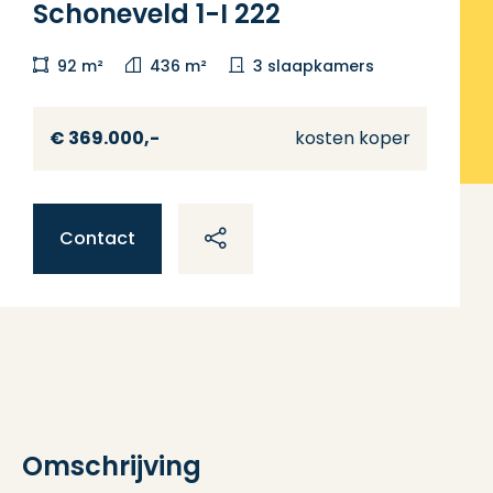
Schoneveld 1-I 222
92 m²
436 m²
3 slaapkamers
€ 369.000,-
kosten koper
Contact
Omschrijving