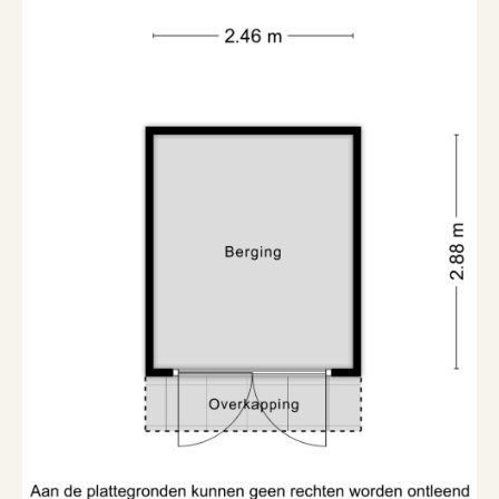
Soort berging
Vrijstaand hout
Garage
Soort garage
Geen garage