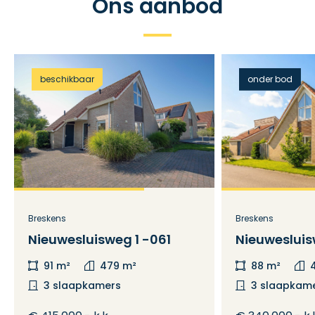
Ons aanbod
beschikbaar
onder bod
Breskens
Breskens
Nieuwesluisweg 1 -061
Nieuwesluis
91 m²
479 m²
88 m²
3 slaapkamers
3 slaapkam