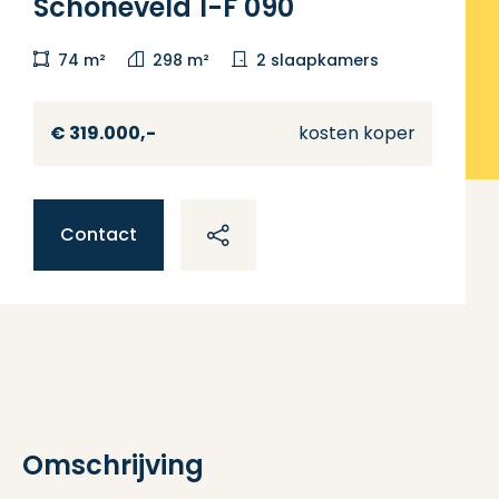
Schoneveld 1-F 090
74 m²
298 m²
2 slaapkamers
€ 319.000,-
kosten koper
Contact
Omschrijving