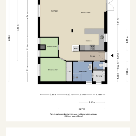
Kadastrale gegevens
Eigendomssituatie
Volle eigendom
Buitenruimte
Ligging
Aan park, aan rustige weg
Tuin
Voortuin, zijtuin
Ligging tuin
Aan park, aan rustige weg