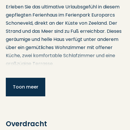
Erleben Sie das ultimative Urlaubsgefühl in diesem
gepflegten Ferienhaus im Ferienpark Europarcs
Schoneveld, direkt an der Küste von Zeeland. Der
Strand und das Meer sind zu Fuß erreichbar. Dieses
geräumige und helle Haus verfügt unter anderem
über ein gemütliches Wohnzimmer mit offener
Küche, zwei komfortable Schlafzimmer und eine
großzügige Terrasse.
Suchen Sie ein Ferienhaus in idealer Lage, nur
wenige Gehminuten von der Küste Zeelands und
Toon meer
den Dünen entfernt? Dann ist dies vielleicht genau
das richtige Haus für Sie!
Aufteilung
Overdracht
Sie betreten den Eingangsbereich, der Zugang zu