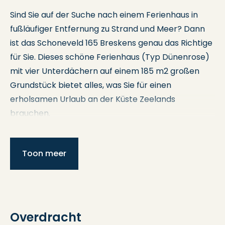
Sind Sie auf der Suche nach einem Ferienhaus in
fußläufiger Entfernung zu Strand und Meer? Dann
ist das Schoneveld 165 Breskens genau das Richtige
für Sie. Dieses schöne Ferienhaus (Typ Dünenrose)
mit vier Unterdächern auf einem 185 m2 großen
Grundstück bietet alles, was Sie für einen
erholsamen Urlaub an der Küste Zeelands
brauchen.
Die günstige Lage in der Nähe der schönen Strände
und des lebhaften Breskens in Kombination mit
Toon meer
dem gemütlichen und gut gepflegten Haus machen
es zu einem idealen Ort, den Sie zu allen
Jahreszeiten genießen können.
Overdracht
Erdgeschoss: Eingang in die Halle mit Zugang zum