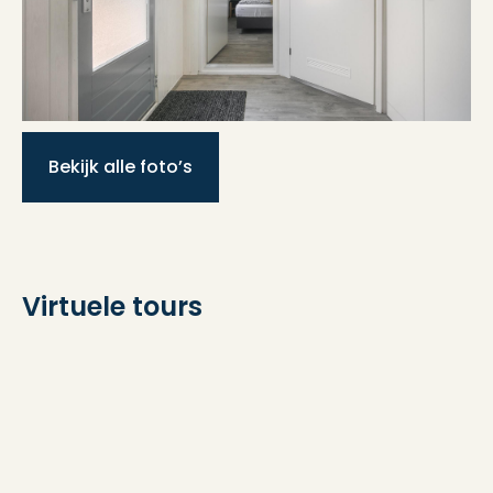
Aantal woonlagen
2 woonlagen
Voorzieningen
Rolluiken, dakraam
Bekijk alle foto’s
Energie
Energielabel
C
Virtuele tours
Isolatie
Dubbel glas
Verwarming
Cv ketel