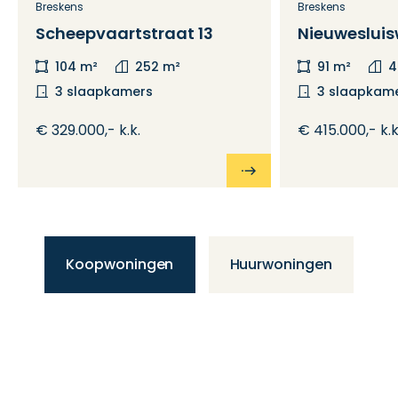
Breskens
Breskens
Scheepvaartstraat 13
Nieuwesluis
104 m²
252 m²
91 m²
4
3 slaapkamers
3 slaapkam
€ 329.000,- k.k.
€ 415.000,- k.k
Koopwoningen
Huurwoningen