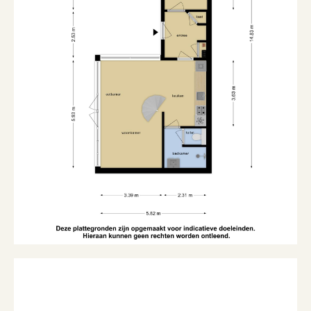
Ligging tuin
Aan park, aan rustige weg
Soort berging
Aangebouwd hout
Garage
Soort garage
Geen garage