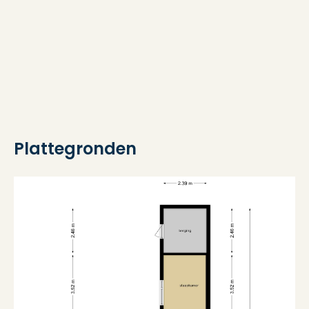
Warm water
Cv ketel
Kadastrale gegevens
Eigendomssituatie
Volle eigendom
Plattegronden
Buitenruimte
Ligging
Aan park, aan rustige weg
Tuin
Voortuin