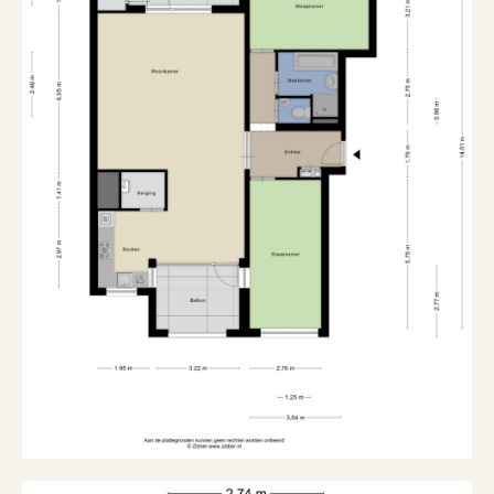
Westerschelde mit den ein- und auslaufenden
Seeschiffen, den Sandbänken in der Westerschelde,
Eigendomssituatie
Volle eigendom, volle
der Skyline von Vlissingen und über die Polder von
eigendom
Zeeuws Vlaanderen.
Buitenruimte
Ligging
Aan water, vrij uitzicht,
aan vaarwater
Tuin
Geen tuin
Ligging tuin
Aan water, vrij uitzicht,
aan vaarwater