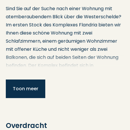
Sind Sie auf der Suche nach einer Wohnung mit
atemberaubendem Blick über die Westerschelde?
Im ersten Stock des Komplexes Flandria bieten wir
Ihnen diese schöne Wohnung mit zwei
Schlafzimmern, einem geräumigen Wohnzimmer
mit offener Küche und nicht weniger als zwei
Balkonen, die sich auf beiden Seiten der Wohnung
befinden. Der Komplex befindet sich in
ausgezeichneter Lage in der Nähe des Yachthafens
und nur 10 Gehminuten vom gemütlichen Zentrum
Toon meer
von Breskens entfernt.
Möchten Sie herausfinden, was diese Wohnung
Ihnen noch zu bieten hat? Dann kontaktieren Sie
uns gerne, um einen Besichtigungstermin zu
Overdracht
vereinbaren.