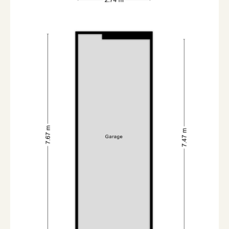
Soort berging
Inpandig
Garage
Soort garage
Garagebox
Capaciteit
1 auto