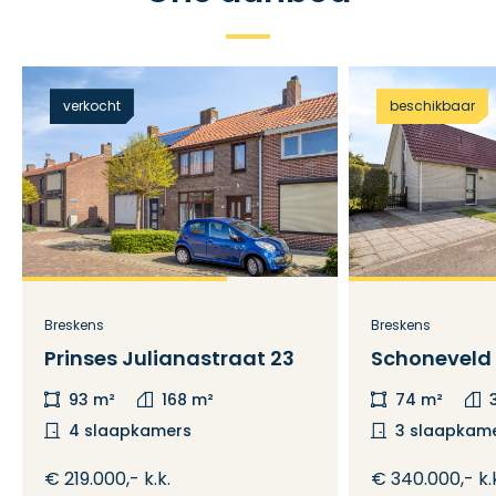
verkocht
beschikbaar
Breskens
Breskens
Prinses Julianastraat 23
Schoneveld 
93 m²
168 m²
74 m²
4 slaapkamers
3 slaapkam
€ 219.000,- k.k.
€ 340.000,- k.