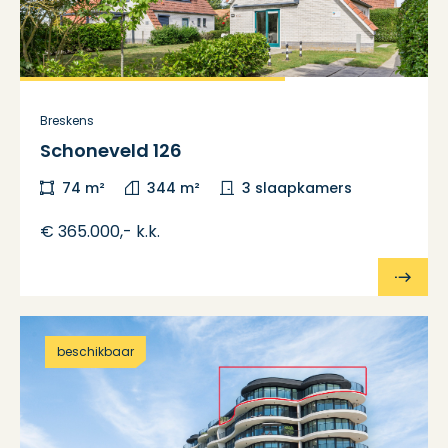
Breskens
Schoneveld 126
74 m²
344 m²
3 slaapkamers
€ 365.000,- k.k.
beschikbaar