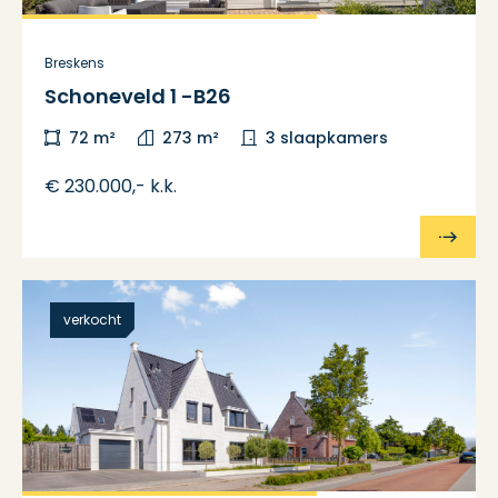
Breskens
Schoneveld 1 -B26
72 m²
273 m²
3 slaapkamers
€ 230.000,- k.k.
verkocht