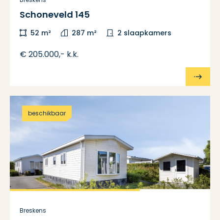
Schoneveld 145
52 m²
287 m²
2 slaapkamers
€ 205.000,- k.k.
beschikbaar
Breskens