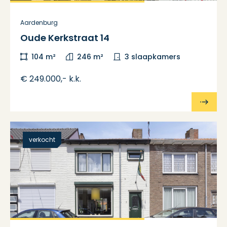
Aardenburg
Oude Kerkstraat 14
104 m²
246 m²
3 slaapkamers
€ 249.000,- k.k.
verkocht