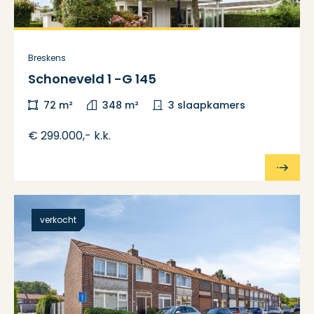
Breskens
Schoneveld 1 -G 145
72 m²
348 m²
3 slaapkamers
€ 299.000,- k.k.
verkocht