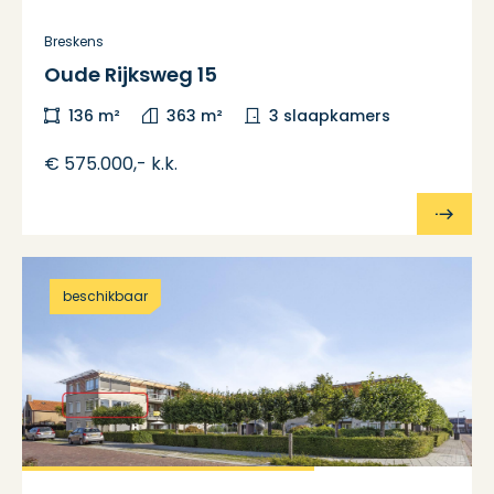
Breskens
Oude Rijksweg 15
136 m²
363 m²
3 slaapkamers
€ 575.000,- k.k.
beschikbaar