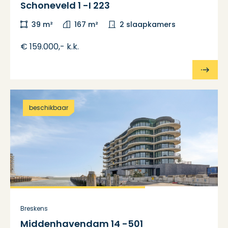
Schoneveld 1 -I 223
39 m²
167 m²
2 slaapkamers
€ 159.000,- k.k.
beschikbaar
Breskens
Middenhavendam 14 -501