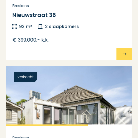
Breskens
Nieuwstraat 36
92 m²
2 slaapkamers
€ 399.000,- k.k.
verkocht
Breskens