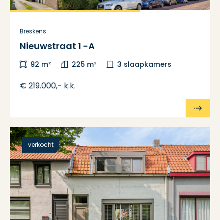
Breskens
Nieuwstraat 1 -A
92 m²
225 m²
3 slaapkamers
€ 219.000,- k.k.
verkocht